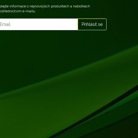
skejte informace o nejnovějších produktech a nabídkách
ostřednictvím e-mailu.
vinky emailem
Přihlásit se