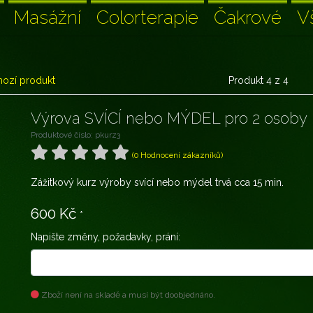
Masážní
Colorterapie
Čakrové
V
ozí produkt
Produkt 4 z 4
Výrova SVÍCÍ nebo MÝDEL pro 2 osoby
Produktové číslo: pkurz3
(0 Hodnocení zákazníků)
Zážitkový kurz výroby svící nebo mýdel trvá cca 15 min.
600 Kč
*
Napište změny, požadavky, prání:
Zboží není na skladě a musí být doobjednáno.