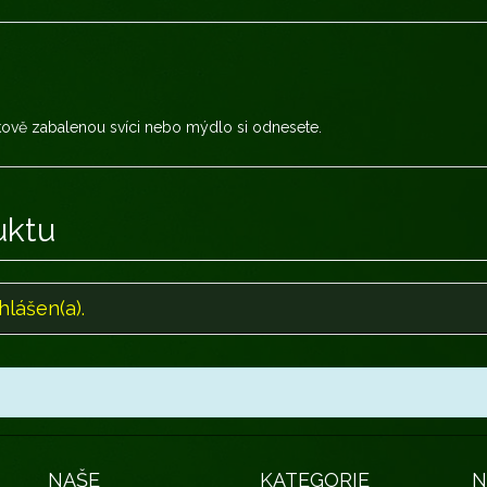
rkově zabalenou svíci nebo mýdlo si odnesete.
uktu
hlášen(a).
NAŠE
KATEGORIE
N