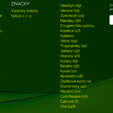
ZNAČKY
Zí
Valentýn (29)
pr
Vánoce (29)
Všechny značky
e
Zvěrokruh (24)
Svitsol s. r. o.
No
Mandaly (16)
S logem-foto-písmo
ěz
Kolekce (27)
Svatební
Válce (119)
Trojúhelníky (10)
Jehlany (32)
Hranoly (16)
Kužely (19)
Reliefní (36)
Koule (10)
Abstraktní (18)
Zážitkové kurzy (4)
Různé tvary (21)
Masážní (20)
Colorterapie (10)
Čakrové (7)
Vše (548)