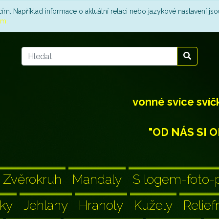
m. Například informace o aktuální relaci nebo jazykové nastavení jso
em.
vonné svíce svíč
"OD NÁS SI O
Zvěrokruh
Mandaly
S logem-foto
íky
Jehlany
Hranoly
Kužely
Relief