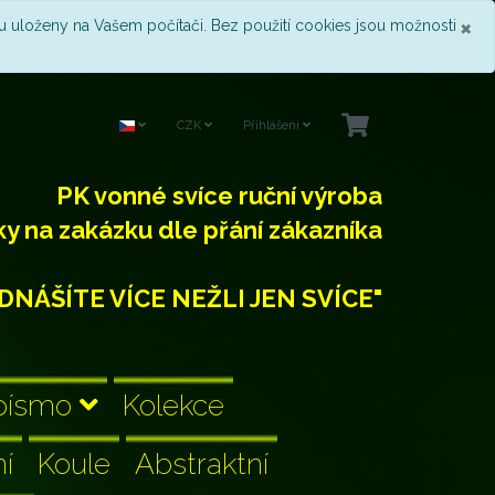
Z
×
u uloženy na Vašem počítači. Bez použití cookies jsou možnosti
CZK
Přihlášení
PK vonné svíce ruční výroba
ky na zakázku dle přání zákazníka
DNÁŠÍTE VÍCE NEŽLI JEN SVÍCE"
-písmo
Kolekce
ní
Koule
Abstraktní