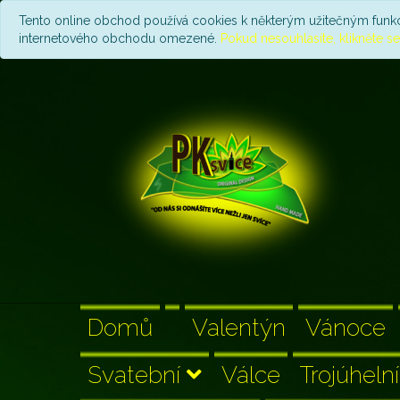
Tento online obchod používá cookies k některým užitečným funkcí
internetového obchodu omezené.
Pokud nesouhlasíte, klikněte s
Domů
Valentýn
Vánoce
Svatební
Válce
Trojúheln