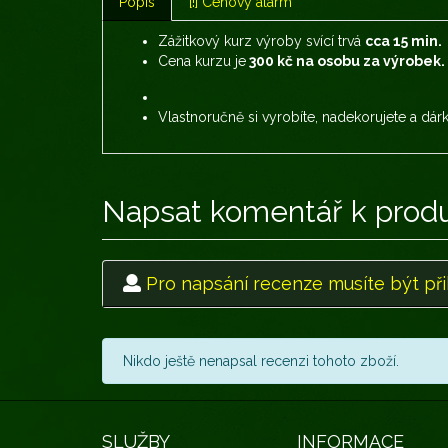
Popis
[!] Cenový alarm
Zážitkový kurz výroby svící trvá
cca 15 min.
Cena kurzu je
300 kč na osobu za výrobek.
Vlastnoručně si vyrobíte, nadekorujete a dá
Napsat komentář k prod
Pro napsání recenze musíte být při
Nikdo ještě nenapsal recenzi tohoto zboží.
SLUŽBY
INFORMACE