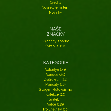
Credits
Novinky emailem
Novinky
NAŠE
ZNAČKY
Všechny značky
Svitsol s. r. o.
KATEGORIE
Valentýn (29)
Vánoce (29)
Zvěrokruh (24)
Mandaly (16)
S logem-foto-písmo
Kolekce (27)
Svatební
Válce (119)
Trojúhelníky (10)