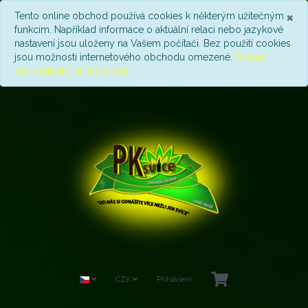
Z
×
Tento online obchod používá cookies k některým užitečným
funkcím. Například informace o aktuální relaci nebo jazykové
nastavení jsou uloženy na Vašem počítači. Bez použití cookies
jsou možnosti internetového obchodu omezené.
Pokud
nesouhlasíte, klikněte sem.
CZK
Přihlášení