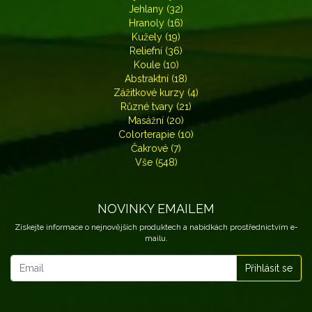
Jehlany (32)
Hranoly (16)
Kužely (19)
Reliefní (36)
Koule (10)
Abstraktní (18)
Zážitkové kurzy (4)
Různé tvary (21)
Masážní (20)
Colorterapie (10)
Čakrové (7)
Vše (548)
NOVINKY EMAILEM
Získejte informace o nejnovějších produktech a nabídkách prostřednictvím e-
mailu.
Novinky emailem
Přihlásit se