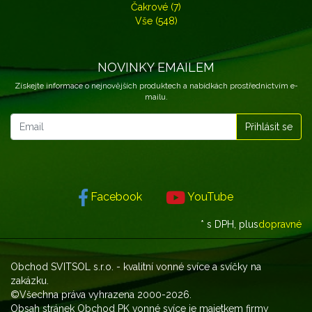
Čakrové (7)
Vše (548)
NOVINKY EMAILEM
Získejte informace o nejnovějších produktech a nabídkách prostřednictvím e-
mailu.
Novinky emailem
Přihlásit se
Facebook
YouTube
* s DPH, plus
dopravné
Obchod
SVITSOL s.r.o.
- kvalitní vonné svíce a svíčky na
zakázku.
©Všechna práva vyhrazena 2000-2026.
Obsah stránek Obchod PK vonné svíce je majetkem firmy