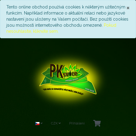
Z
×
Tento online obchod používá cookies k některým užitečným
funkcím. Například informace o aktuální relaci nebo jazykové
nastavení jsou uloženy na Vašem počítači. Bez použití cookies
jsou možnosti internetového obchodu omezené.
Pokud
nesouhlasíte, klikněte sem.
CZK
Přihlášení